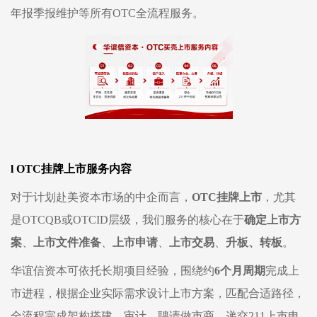
年报季报维护等所有
OTC全流程服务。
l
OTC挂牌上市服务内容
对于计划赴美资本市场的中企而言，
OTC挂牌上市
，尤其
是
OTCQB
或
OTCID层级
，
我们服务的
核心在于
确定上市方
案
、
上市文件准备
、
上市申请
、
上市交易
、
升板、转板
。
华谊信资本可依托长期项目经验，围绕约
6个月周期
完成上
市进程
，根据企业实际需求设计上市方案，匹配合适路径，
全流程完成架构搭建、审计、聘请做市商、递交
2
11
上市申