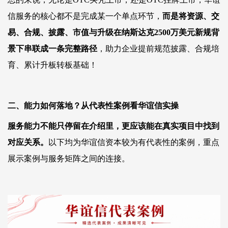
信服务的
核心都不是完成某一个单点环节，
而是将资源、交
易、合规、披露、市值与升级
在纳斯达克
2
500
万美元新规背
景下
串联成一条完整路径
，助力企业提前规范披露、合规培
育、累计升板转板基础！
二、能力如何落地？从代表性案例看华谊信实操
服务能力不能只停留在介绍里，更应该能在真实项目中找到
对应关系。
以下均
为
华谊信资本
较为有代表性的案例
，重点
展示案例与服务矩阵之间的连接
。