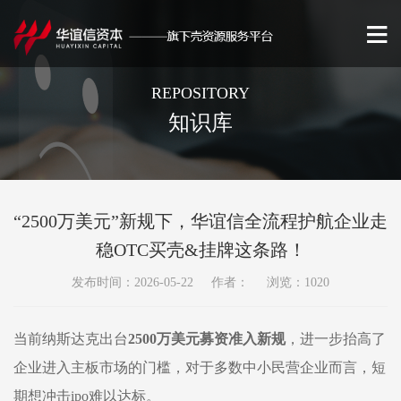
REPOSITORY
知识库
“2500万美元”新规下，华谊信全流程护航企业走
稳OTC买壳&挂牌这条路！
发布时间：2026-05-22 作者： 浏览：1020
当前纳斯达克出台
2500
万美元募资准入新规
，进一步抬高了
企业进入主板市场的门槛，对于多数中小民营企业而言，短
期想冲击
ipo
难以达标。