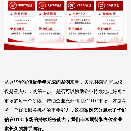
从这些
华谊信近半年完成的案例
来看，买壳
/
挂牌的完成仅
仅是登入
OTC
的第一步，是否可以协助企业持续
地
走好资本
市场的每一个阶段，帮助企业充分利用好
OTC
市场，才是考
验一个优质服务机构的重要能力，
这些案例充分展示了华谊
信
在
OTC
市场
的持续服务能力，我们非常期待和各位企业
家长久的携手同行。