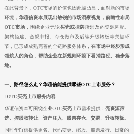
在此背景下，
OT
C市场的价值也因此被凸显，面对新的市场
环境，
华谊信资本展现出敏锐的市场洞察视角，前瞻性布局
OTC市场，
围绕企业无论
买壳或挂牌
所涉及的资源匹配、
架构搭建、合规申报、存仓做市及后续升级转板等关键环
节，已形成成熟完善的全链路服务体系
，在市场中逐步形成
领航人的角色
，
帮助企业在新规则环境下看清路径、稳步落
地。
一、路径怎么走？华谊信能提供哪些
OTC上市服务？
l
OTC买壳上市服务内容
华谊信资本可围绕企业
OTC
买壳上市
需求
提供：
壳资源
筛
选、控股权转让
、
资产注入
、
股票存仓、交易
、
升板转板
。
同时华谊信提供更名、代码变更、缩股、股票发行、日常的