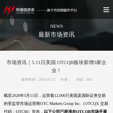
NEWS
最新市场资讯
市场资讯｜5.11日美国 OTCQB板块新增3家企
业！
发布时间：2026-05-15 作者： 浏览：865
截至
202
6
年
5
月
11
日，运营着
12,000只美国及国际证券交易
的受监管市场运营商OTC Markets Group Inc.（OTCQX 交易
代码：OTCM）宣布，
以下公司已获准在
OTCQB市场开展