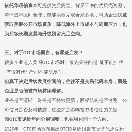
依托
华谊信资本
可提供资质完善、背景干净的优质壳资源，
整体成本区间合理，能够高效完成合规落地，帮助企业快
速
获取美股公开市场资质，降低海外上市成本与周期压力，也
为后续长期发展与升级预留充足空间。
三、对于
市场而言，有哪些启发？
OTC
很多企业进入美国
市场时，最先关注的是“能不能挂牌”
OTC
“有没有代码”“能不能交易”。
但
真正决定后续发展空间的，往往不是交易代码本身，而是
企业是否能被市场持续理解。
业务是否清晰，财务是否持续更新，股权结构是否透明，公
司信息是否及时披露，这些才是影响投资者信任的关键。
而
市场
近年的分层调整，也在强化同一个方向。
OTC
年，
市场
宣布推出
基础报告市场
替代原先粉
2025
OTC
OTCID